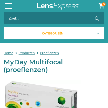
0
Toggle
navigation
CATEGORIEËN
Home
Producten
Proeflenzen
MyDay Multifocal
(proeflenzen)