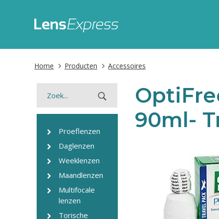
Home
Producten
Accessoires
OptiFre
90ml- T
Proeflenzen
Daglenzen
Weeklenzen
Maandlenzen
Multifocale
lenzen
Torische