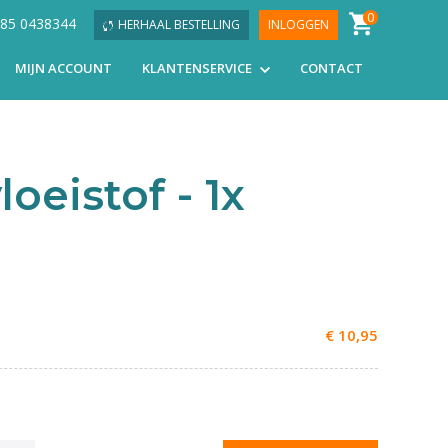
0
 085 0438344
HERHAAL BESTELLING
INLOGGEN
MIJN ACCOUNT
KLANTENSERVICE
CONTACT
oeistof - 1x
€ 10,95