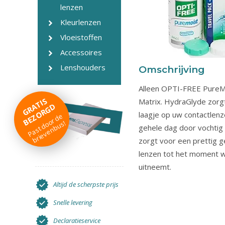
lenzen
Kleurlenzen
Vloeistoffen
Accessoires
Lenshouders
Omschrijving
Alleen OPTI-FREE PureM
G
R
T
I
S
B
E
Z
O
R
G
Matrix. HydraGlyde zorg
A
D
laagje op uw contactlen
P
a
st
d
o
r
d
e
b
ri
e
v
e
n
b
u
o
s!
gehele dag door vochti
zorgt voor een prettig g
lenzen tot het moment 
uitneemt.
Altijd de scherpste prijs
Snelle levering
Declaratieservice